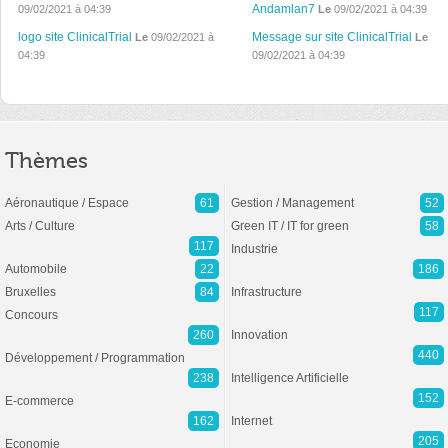
Andamlan7
09/02/2021 à 04:39
Le
09/02/2021 à 04:39
logo site ClinicalTrial
Message sur site ClinicalTrial
Le
09/02/2021 à
Le
04:39
09/02/2021 à 04:39
Thèmes
Aéronautique / Espace
61
Gestion / Management
52
Arts / Culture
Green IT / IT for green
58
117
Industrie
Automobile
22
186
Bruxelles
84
Infrastructure
117
Concours
260
Innovation
440
Développement / Programmation
238
Intelligence Artificielle
152
E-commerce
162
Internet
205
Economie