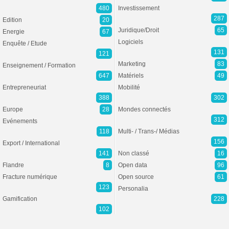
480
Investissement
287
Edition
20
Juridique/Droit
65
Energie
67
Logiciels
Enquête / Etude
131
121
Marketing
83
Enseignement / Formation
647
Matériels
49
Entrepreneuriat
Mobilité
388
302
Europe
28
Mondes connectés
312
Evénements
118
Multi- / Trans-/ Médias
156
Export / International
141
Non classé
16
Flandre
8
Open data
96
Fracture numérique
Open source
61
123
Personalia
Gamification
228
102