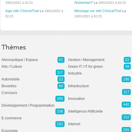
Andamlan7
19/01/2021 à 02:23
Le
19/01/2021 à 02:23
logo site ClinicalTrial
Message sur site ClinicalTrial
Le
19/01/2021 à
Le
02:23
19/01/2021 à 02:23
Thèmes
Aéronautique / Espace
61
Gestion / Management
52
Arts / Culture
Green IT / IT for green
58
117
Industrie
Automobile
22
186
Bruxelles
84
Infrastructure
117
Concours
260
Innovation
440
Développement / Programmation
238
Intelligence Artificielle
152
E-commerce
162
Internet
205
Economie