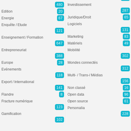
480
Investissement
287
Edition
20
Juridique/Droit
65
Energie
67
Logiciels
Enquête / Etude
131
121
Marketing
83
Enseignement / Formation
647
Matériels
49
Entrepreneuriat
Mobilité
388
302
Europe
28
Mondes connectés
312
Evénements
118
Multi- / Trans-/ Médias
156
Export / International
141
Non classé
16
Flandre
8
Open data
96
Fracture numérique
Open source
61
123
Personalia
Gamification
228
102