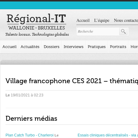
Accueil
L’équipe
Nous contacte
Accueil
Actualités
Dossiers
Interviews
Pratiques
Portraits
Hor
Village francophone CES 2021 – thémati
Le
19/01/2021 à 02:23
Derniers médias
Plan Catch Turbo - Charleroi
Essais cliniques décentralisés - via 
Le