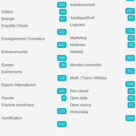
480
Investissement
287
Edition
20
Juridique/Droit
65
Energie
67
Logiciels
Enquête / Etude
131
121
Marketing
83
Enseignement / Formation
647
Matériels
49
Entrepreneuriat
Mobilité
388
302
Europe
28
Mondes connectés
312
Evénements
118
Multi- / Trans-/ Médias
156
Export / International
141
Non classé
16
Flandre
8
Open data
96
Fracture numérique
Open source
61
123
Personalia
Gamification
228
102