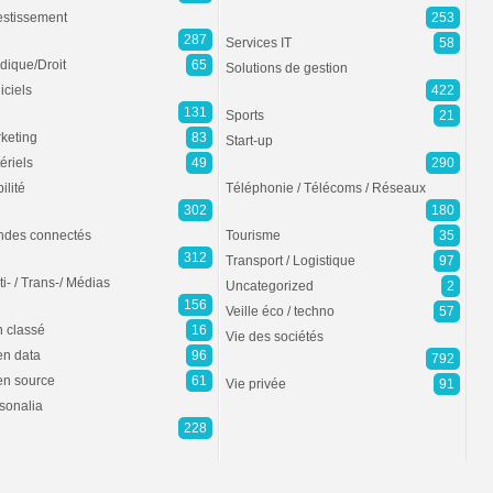
estissement
253
287
Services IT
58
idique/Droit
65
Solutions de gestion
iciels
422
131
Sports
21
keting
83
Start-up
ériels
49
290
ilité
Téléphonie / Télécoms / Réseaux
302
180
des connectés
Tourisme
35
312
Transport / Logistique
97
ti- / Trans-/ Médias
Uncategorized
2
156
Veille éco / techno
57
 classé
16
Vie des sociétés
n data
96
792
n source
61
Vie privée
91
sonalia
228