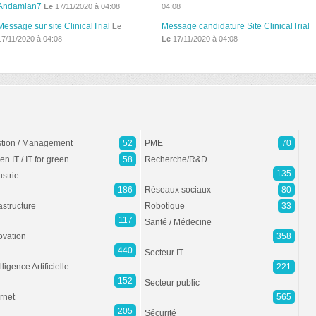
Andamlan7
Le
17/11/2020 à 04:08
04:08
Message sur site ClinicalTrial
Message candidature Site ClinicalTrial
Le
17/11/2020 à 04:08
Le
17/11/2020 à 04:08
tion / Management
52
PME
70
en IT / IT for green
58
Recherche/R&D
135
ustrie
186
Réseaux sociaux
80
rastructure
Robotique
33
117
Santé / Médecine
ovation
358
440
Secteur IT
lligence Artificielle
221
152
Secteur public
ernet
565
205
Sécurité