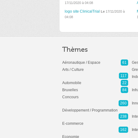
17/11/2020 à 04:08
logo site ClinicalTrial
Le
17/11/2020 à
04:08
Thèmes
Aéronautique / Espace
61
Ges
Arts / Culture
Gre
117
Ind
Automobile
22
Bruxelles
84
Inf
Concours
260
Inn
Développement / Programmation
238
Inte
E-commerce
162
Int
Economie