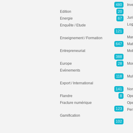
480
Inv
Edition
20
Jur
Energie
67
Log
Enquête / Etude
121
Mar
Enseignement / Formation
647
Mat
Entrepreneuriat
Mob
388
Europe
28
Mon
Evénements
118
Mul
Export / International
141
Non
Flandre
8
Ope
Fracture numérique
Ope
123
Per
Gamification
102