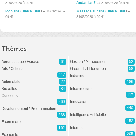
Andamlan7
31/03/2020 à 09:41
Le
31/03/2020 à 09:41
logo site ClinicalTrial
Message sur site ClinicalTrial
Le
31/03/2020 à
Le
09:41
31/03/2020 à 09:41
Thèmes
Aéronautique / Espace
61
Gestion / Management
52
Arts / Culture
Green IT / IT for green
58
117
Industrie
Automobile
22
186
Bruxelles
84
Infrastructure
117
Concours
260
Innovation
440
Développement / Programmation
238
Intelligence Artificielle
152
E-commerce
162
Internet
205
Economie