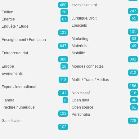
480
Investissement
287
Edition
20
Juridique/Droit
65
Energie
67
Logiciels
Enquête / Etude
131
121
Marketing
83
Enseignement / Formation
647
Matériels
49
Entrepreneuriat
Mobilité
388
302
Europe
28
Mondes connectés
312
Evénements
118
Multi- / Trans-/ Médias
156
Export / International
141
Non classé
16
Flandre
8
Open data
96
Fracture numérique
Open source
61
123
Personalia
Gamification
228
102