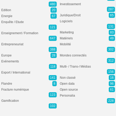
480
Investissement
287
Edition
20
Juridique/Droit
65
Energie
67
Logiciels
Enquête / Etude
131
121
Marketing
83
Enseignement / Formation
647
Matériels
49
Entrepreneuriat
Mobilité
388
302
Europe
28
Mondes connectés
312
Evénements
118
Multi- / Trans-/ Médias
156
Export / International
141
Non classé
16
Flandre
8
Open data
96
Fracture numérique
Open source
61
123
Personalia
Gamification
228
102