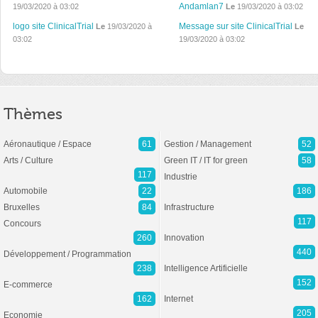
Andamlan7
19/03/2020 à 03:02
Le
19/03/2020 à 03:02
logo site ClinicalTrial
Message sur site ClinicalTrial
Le
19/03/2020 à
Le
03:02
19/03/2020 à 03:02
Thèmes
Aéronautique / Espace
61
Gestion / Management
52
Arts / Culture
Green IT / IT for green
58
117
Industrie
Automobile
22
186
Bruxelles
84
Infrastructure
117
Concours
260
Innovation
440
Développement / Programmation
238
Intelligence Artificielle
152
E-commerce
162
Internet
205
Economie