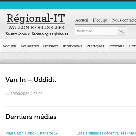
Accueil
L’équipe
Nous contacte
Accueil
Actualités
Dossiers
Interviews
Pratiques
Portraits
Hor
Van In – Uddidit
Le
19/03/2020 à 03:02
Derniers médias
Plan Catch Turbo - Charleroi
Essais cliniques décentralisés - via 
Le