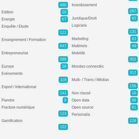
480
Investissement
287
Edition
20
Juridique/Droit
65
Energie
67
Logiciels
Enquête / Etude
131
121
Marketing
83
Enseignement / Formation
647
Matériels
49
Entrepreneuriat
Mobilité
388
302
Europe
28
Mondes connectés
312
Evénements
118
Multi- / Trans-/ Médias
156
Export / International
141
Non classé
16
Flandre
8
Open data
96
Fracture numérique
Open source
61
123
Personalia
Gamification
228
102