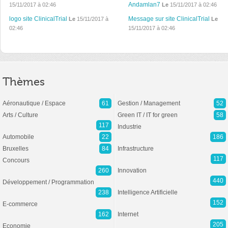
Andamlan7
15/11/2017 à 02:46
Le
15/11/2017 à 02:46
logo site ClinicalTrial
Message sur site ClinicalTrial
Le
15/11/2017 à
Le
02:46
15/11/2017 à 02:46
Thèmes
Aéronautique / Espace
61
Gestion / Management
52
Arts / Culture
Green IT / IT for green
58
117
Industrie
Automobile
22
186
Bruxelles
84
Infrastructure
117
Concours
260
Innovation
440
Développement / Programmation
238
Intelligence Artificielle
152
E-commerce
162
Internet
205
Economie