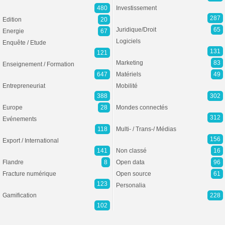
480
Investissement
287
Edition
20
Juridique/Droit
65
Energie
67
Logiciels
Enquête / Etude
131
121
Marketing
83
Enseignement / Formation
647
Matériels
49
Entrepreneuriat
Mobilité
388
302
Europe
28
Mondes connectés
312
Evénements
118
Multi- / Trans-/ Médias
156
Export / International
141
Non classé
16
Flandre
8
Open data
96
Fracture numérique
Open source
61
123
Personalia
Gamification
228
102