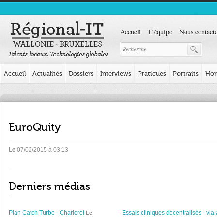
Accueil
L’équipe
Nous contacte
Accueil
Actualités
Dossiers
Interviews
Pratiques
Portraits
Hor
EuroQuity
Le
07/02/2015 à 03:13
Derniers médias
Plan Catch Turbo - Charleroi
Essais cliniques décentralisés - via 
Le