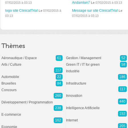
Andamlan7
07/02/2015 à 03:13
Le
07/02/2015 à 03:13
logo site ClinicalTrial
Message sur site ClinicalTrial
Le
07/02/2015 à
Le
03:13
07/02/2015 à 03:13
Thèmes
Aéronautique / Espace
61
Gestion / Management
52
Arts / Culture
Green IT / IT for green
58
117
Industrie
Automobile
22
186
Bruxelles
84
Infrastructure
117
Concours
260
Innovation
440
Développement / Programmation
238
Intelligence Artificielle
152
E-commerce
162
Internet
205
Economie