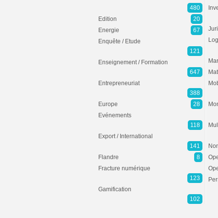
480
Inv
Edition
20
Jur
Energie
67
Log
Enquête / Etude
121
Mar
Enseignement / Formation
647
Mat
Entrepreneuriat
Mob
388
Europe
28
Mon
Evénements
118
Mul
Export / International
141
Non
Flandre
8
Ope
Fracture numérique
Ope
123
Per
Gamification
102