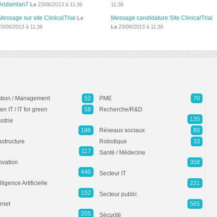
Andamlan7
Le
23/06/2013 à 11:36
11:36
Message sur site ClinicalTrial
Message candidature Site ClinicalTrial
Le
23/06/2013 à 11:36
Le
23/06/2013 à 11:36
tion / Management
52
PME
70
en IT / IT for green
58
Recherche/R&D
135
ustrie
186
Réseaux sociaux
80
rastructure
Robotique
33
117
Santé / Médecine
ovation
358
440
Secteur IT
lligence Artificielle
221
152
Secteur public
ernet
565
205
Sécurité