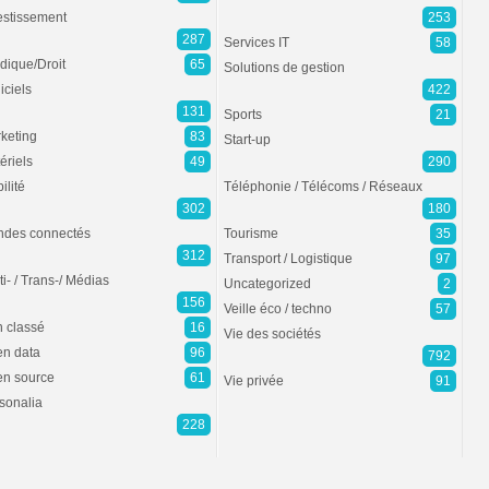
estissement
253
287
Services IT
58
idique/Droit
65
Solutions de gestion
iciels
422
131
Sports
21
keting
83
Start-up
ériels
49
290
ilité
Téléphonie / Télécoms / Réseaux
302
180
des connectés
Tourisme
35
312
Transport / Logistique
97
ti- / Trans-/ Médias
Uncategorized
2
156
Veille éco / techno
57
 classé
16
Vie des sociétés
n data
96
792
n source
61
Vie privée
91
sonalia
228