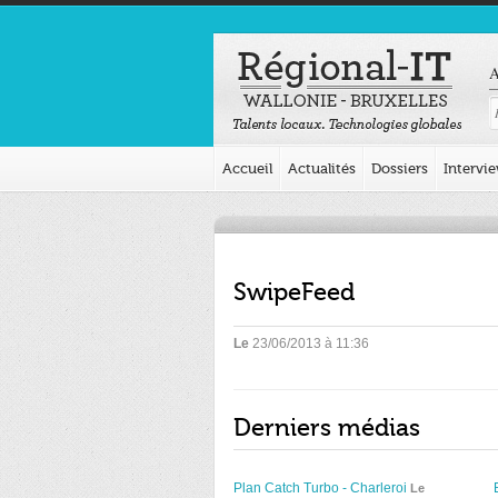
A
Accueil
Actualités
Dossiers
Intervi
SwipeFeed
Le
23/06/2013 à 11:36
Derniers médias
Plan Catch Turbo - Charleroi
Le