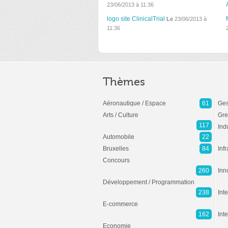
23/06/2013 à 11:36
logo site ClinicalTrial
Le
23/06/2013 à
11:36
Thèmes
Aéronautique / Espace
61
Ges
Arts / Culture
Gre
117
Ind
Automobile
22
Bruxelles
84
Inf
Concours
260
Inn
Développement / Programmation
238
Inte
E-commerce
162
Int
Economie